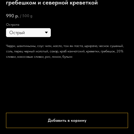
гребешком и северной креветкой
990
р.
/
500 g
Острота
Черри, шампиньоны, соус чили, масло, том ям паста, шрирача, чеснок сушеный,
соль, перец черный молотый, сахар, краб камчатский, креветки, гребешок, 20%
сливки, кокосовые сливки, рис, лимон, бульон
Добавить в корзину