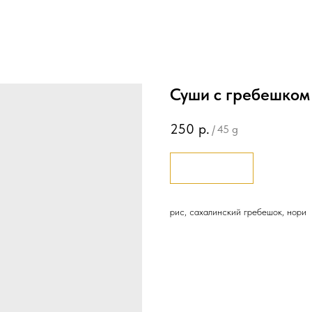
Суши с гребешком
250
р.
/
45 g
Заказать
рис, сахалинский гребешок, нори