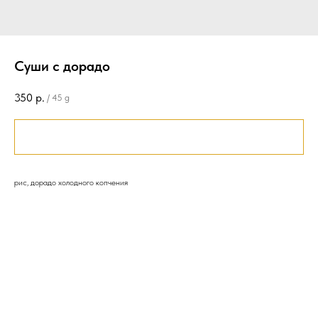
Суши с дорадо
350
р.
/
45 g
Заказать
рис, дорадо холодного копчения